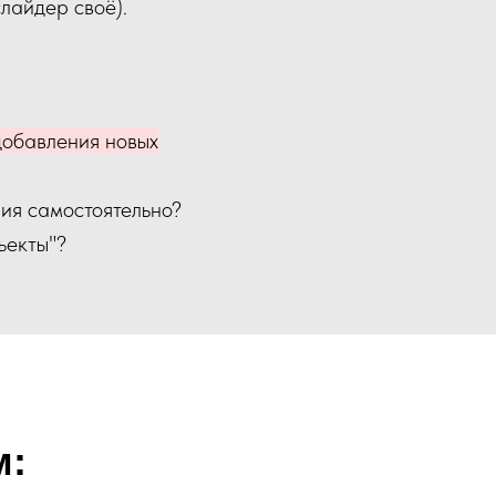
слайдер своё).
добавления новых
ия самостоятельно?
ъекты"?
м: